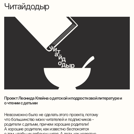
Спрашивали – отвечаем! Запускаю постоянную рубрику
#спросиуклейна. Вы можете присылать
свои вопросы, которые я мог бы осветить
в ближайшем будущем. Буду держать хронометраж не
более 3 минут. И тут встает вопрос: можно
и нужно ли разговор о литературе упаковывать
в динамичный формат коротких видео?
Мне кажется, что и можно, и нужно.
Мастерская мышления
Корпоративная программа
Корпоративные тренинги и MBA дают полезные инструменты
— SWOT, KPI, agile. Но мир меняется
быстрее любых методик. Когда вы сталкиваетесь
с кризисом, для которого нет готового кейса,
или с инновацией, которая ломает все правила,