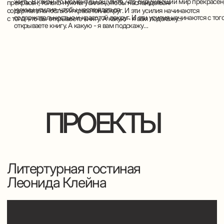
Новый формат обсуждения
литературных произведений
Как рождаются проекты? Иногда то, что мы реализуем, то
что видит читатель или зритель, - есть непрямое
следствие каких-то других идей... Я очень давно хотел
жить в собственном доме. Когда-то это были грезы. Потом
- мечта. Затем - проект. Стройка. Теперь есть дом, который
построил Клейн. И в этих почти маниловских грезах была
гостиная, где будут собираться друзья и говорить о
литературе.
Читайдодыр