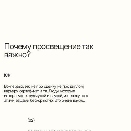
важно?
(01)
Во-первых, это не про оценку, не про диплом,
карьеру, сертификат и т.д. Люди, которые
интересуются культурой и наукой, интересуются
этими вещами бескорыстно. Это очень важно.
(02)
Во-вторых, учеба может закончится,
а просвещение - нет. За одной книгой
стоят десятки других, за одной идеей
- сотни образов и мыслей, за одной лекцией
- история понятий, науки и философии.
(03)
В-третьих, просвещение ломает
предметные и узкопрофессиональные
границы. Вы не хотите общаться
с «инженером», «врачом», «математиком»,
«литературоведом». То есть хотите, если
это необходимо по работе или в ситуации
жизненных обстоятельств. Но по-настоящему интересный
собеседник - всегда шире своей профессии. Почему?
Потому что он читает
книги не только по своей специальности,
потому что он просвещенный человек.