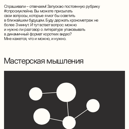
Интеллектуальное комьюнити, в котором
участники под руководством модератора
обсуждают прочитанные произведения,
делятся своими впечатлениями, дискутируют
о прочитанном.
Целью создания Читательского клуба является организация
корпоративного духовно-интеллектуального пространства для
повышения культурного уровня
и развития эмоционального интеллекта сотрудников,
приобщения к художественной литературе, классической и
современной поэзии, а также снижения общего уровня
тревожности, выравнивания эмоционального фона,
активизации позитивных внутренних ресур
Праздничные корпоративные
мероприятия