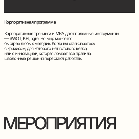
Интеллектуальные и эмоциональные лекции
будут прекрасным и необычным подарком
к международному женскому дню!
Приближение 8 марта – повод задуматься о подарках
«нашим дорогим женщинам». Вообще с 8 марта у нас
произошла удивительная история. Отмечают его почти
все, но при этом почти никто не может сформулировать
смысл праздника. Это борьба женщин за свои права?
Это в память о Розе Люксембург? Это феминизм? Или,
может быть, наоборот сексизм? Это романтический
день? Или просто день всех женщин? Вопросов много,
но есть один факт: праздник народный, и подарки мы
дарим по велению души (или культурного стереотипа).
Я, например, уже приготовил. Даже два.
На выбор. Новые праздничные лекции!
Интеллектуальный
новогодний корпоратив