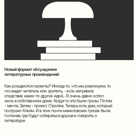
Проект Леонида Клейна о детской и подростковой литературе и
о чтении с детьми
Невозможно было не сделать этого проекта, потому
что большинство моих читателей и подписчиков -
родители с детьми, причем хорошие родители!
А хорошие родители, как известно беспокоятся
о том, чтобы их ребенок читал. А дети, как известно,
не читают, а сидят в телефонах. А детская литература
существует. И классическая, и современная. И ее много.
#спросиуклейна
Формат коротких видеоответов на вопросы, которые
читатели задают Леониду Клейну