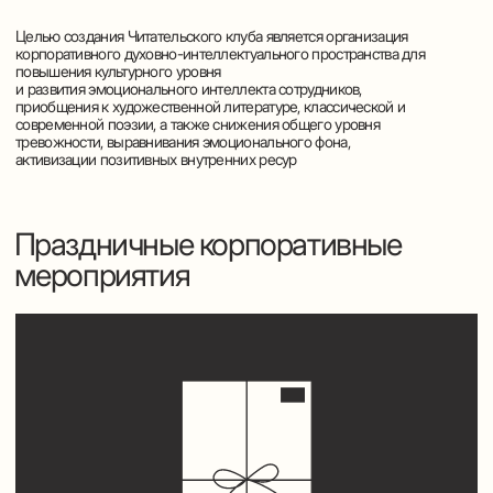
Современные программы корпоративного обучения
зачастую предполагают несколько модулей обучения,
между которыми также ведется работа с участниками.
Современные программы корпоративного обучения зачастую
предполагают несколько модулей обучения, между которыми
также ведется работа с участниками. Предлагаем
межмодульную активность – организацию выездных
культурных мероприятий (например, Переделкино, Ясная
поляна, Мелихово и другие места, неразрывно связанные с
жизнью и творчеством
великих русских писателей и поэтов).
(Контакты)
Заказать лекцию