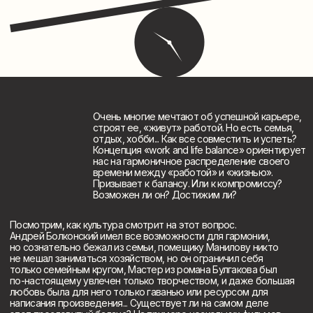
строят ее, «живут» работой. Но есть семья,
отдых, хобби... Как все совместить и успеть?
Концепция «work and life balance» ориентирует
нас на гармоничное распределение своего
времени между «работой» и «жизнью».
Призывает к балансу. Или к компромиссу?
Возможен ли он? Достижим ли?
Посмотрим, как культура смотрит на этот вопрос.
Андрей Болконский имел все возможности для гармонии,
но сознательно бежал из семьи, помещику Манилову никто
не мешал заниматься хозяйством, но он ограничил себя
только семейным кругом, Мастер из романа Булгакова был
по-настоящему увлечен только творчеством, и даже большая
любовь была для него только гаванью или ресурсом для
написания произведения... Существует ли на самом деле
этот пресловутый баланс? На примере нескольких фильмов
(«Частная жизнь», «Простая история», «Исцеляющая любовь»
и др.) и некоторых классических литературных текстов
посмотрим, какой выбор делают персонажи. Кто из них
и почему отдается работе, служению или семье. Находят
ли они гармонию, баланс, идеал? Счастливы ли они? Наша
лекция не даст однозначных рецептов, но будет пищей
для размышления. Для тех, кто хочет размышлять
и для тех, кто хочет жить не в иллюзии простых решений,
а в правде сложного и противоречивого мира.
(Контакты)