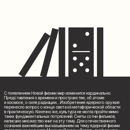
С появлением Новой физики мир изменился кардинально.
Представления о времени и пространстве, об атоме
и космосе, о силе радиации… Изобретения ядерного оружия
перенесло вопрос о конце света из метафорической области
в практическую. Конечно же, культура не могла пройти мимо
таких фундаментальных потрясений. Сняты сотни фильмов,
написано множество книг на эту тему. Для отечественного
сознания важнейшим высказыванием на тему ядерной физики
является киношедевр Михаила Ромма «Девять дней одного
года». А в литературе невозможно представить себе
эту тему без романа Солженицына «В круге первом».
В лекции мы поговорим о том, какую цепную реакцию
в культуре вызвали открытия в области ядерной физики.
(Контакты)
Заказать лекцию