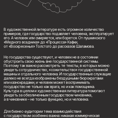
Но государства существуют, и человек не в состоянии
обустроить свою жизнь вне государственной системы.
Поэтому так важно рассмотреть те тексты, в которых можно
увидеть сотрудничество, «сожительство» государственной
машины и отдельного человека. И государственные служащие
далеко не всегда изображены бездушными бюрократами
или казнокрадами, и человек может воспринимать
государство не только как врага, но и как помощника.
Культура в целом и художественная литература помогают
увидеть за обезличенным государством чиновника,
а в чиновнике – не только функцию, но и человека.
Для бизнес-аудитории тема взаимодействия
с государством особенно важна: никакая коммерческая
работа вдолгую невозможна без сотрудничества
с государственными структурами.
(Контакты)
Заказать лекцию