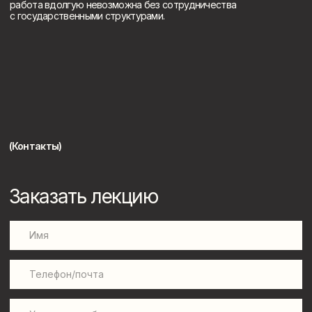
Нажимая на кнопку, вы даете согласие на обработку
персональных данных и соглашаетесь c политикой
конфиденциальности
Отправить
Youtube канал
Дзен канал
Telegram канал
ВК-сообщество
+7 995 905 24 20
imreaderapp@gmail.com
Лекторий
Леонида Клейна